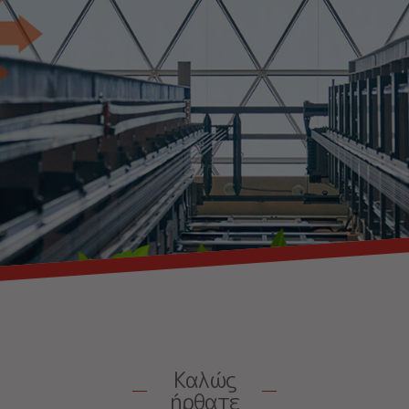
Καλώς
ήρθατε