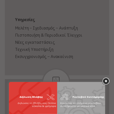
Υπηρεσίες
Μελέτη – Σχεδιασμός – Ανάπτυξη
Πιστοποιήση & Περιοδικοί Έλεγχοι
Νέες εγκαταστάσεις
Τεχνική Υποστήριξη
Εκσυγχρονισμός – Ανακαίνιση