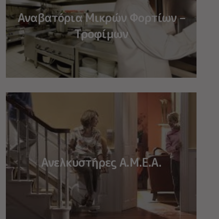
Αναβατόρια Μικρών Φορτίων –
Τροφίμων
Ανελκυστήρες Α.Μ.Ε.Α.