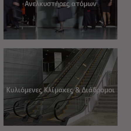
Ανελκυστήρες ατόμων
Κυλιόμενες Κλίμακες & Διάδρομοι