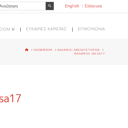
Search Button
earch
English
Ελληνικα
r:
ΕΥΚΑΙΡΙΕΣ ΚΑΡΙΕΡΑΣ
ΕΠΙΚΟΙΝΩΝΙΑ
ROOM
HOME
SHOWROOM
ΘΑΛΑΜΟΙ ΑΝΕΛΚΥΣΤΗΡΩΝ
ΘΑΛΑΜΟΣ VALSA17
lsa17