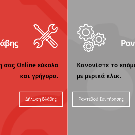
λάβης
Ραν
 σας Online εύκολα
Κανονίστε το επόμ
και γρήγορα.
με μερικά κλικ.
Δήλωση Βλάβης
Ραντεβού Συντήρησης