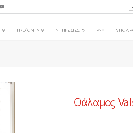
S
fo
V20
Α
ΠΡΟΪΟΝΤΑ
ΥΠΗΡΕΣΙΕΣ
SHOW
Θάλαμος Va