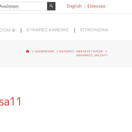
Search Button
earch
English
Ελληνικα
r:
ΕΥΚΑΙΡΙΕΣ ΚΑΡΙΕΡΑΣ
ΕΠΙΚΟΙΝΩΝΙΑ
ROOM
HOME
SHOWROOM
ΘΑΛΑΜΟΙ ΑΝΕΛΚΥΣΤΗΡΩΝ
ΘΑΛΑΜΟΣ VALSA11
lsa11