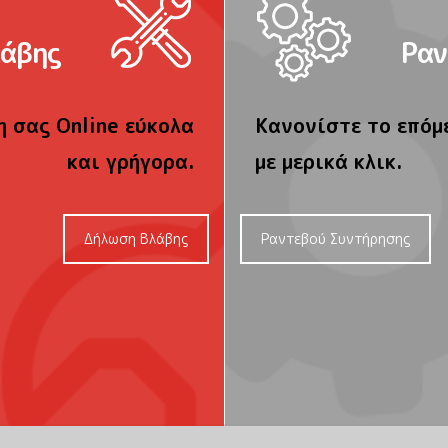
λάβης
Ραν
 σας Online εύκολα
Κανονίστε το επόμ
και γρήγορα.
με μερικά κλικ.
Δήλωση Βλάβης
Ραντεβού Συντήρησης