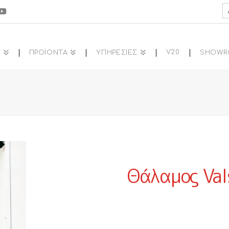
S
fo
V20
Α
ΠΡΟΪΟΝΤΑ
ΥΠΗΡΕΣΙΕΣ
SHOW
Θάλαμος Va