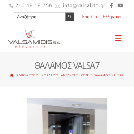
210 48 18 756
info@valsalift.gr
Search Button
Search
English
Ελληνικα
for:
Nav
ΘΆΛΑΜΟΣ VALSA7
HOME
SHOWROOM
ΘΑΛΑΜΟΙ ΑΝΕΛΚΥΣΤΗΡΩΝ
ΘΆΛΑΜΟΣ VALSA7