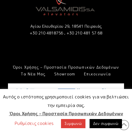
Αγίου Ελευθερίου 29, 18541 Πειραιάς
+30 210 4818756 ,
+30 210 481 57 68
Όροι Χρήσης – Προστασία Προσωπικών Δεδομένων
Τα Νέα Μας
Showroom
Επικοινωνία
Αυτός ο ιστότοπος χρησιμοποιεί cookies για να βελτιώσει
την εμπειρία σας.
Όροι Χρήσης – Προστασία Προσωπικών Δεδομένων
Ρυθμίσεις cookies
Συμφωνώ
Δεν συμφωνώ
Designed and Developed by
Network Dynamics